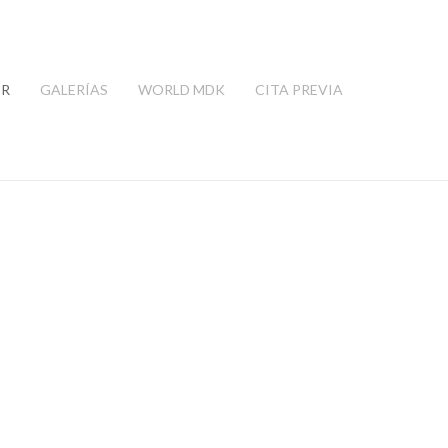
ER
GALERÍAS
WORLD MDK
CITA PREVIA