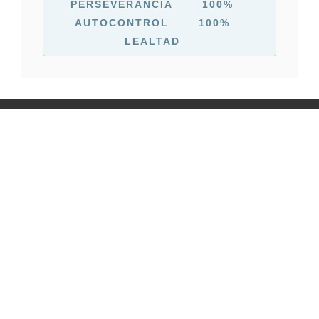
PERSEVERANCIA
100%
AUTOCONTROL
100%
LEALTAD
COPYRIGHT © 2016 CENTER VILALBA.
TODOS LOS DERECHOS RESERVADOS. -
DESEÑO WEB
EOMATICA
-
IAGO ANDINA
VIOR