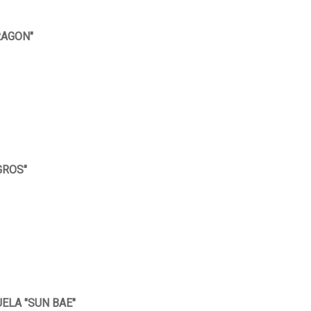
RAGON"
GROS"
ELA "SUN BAE"