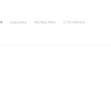
ER
GALERÍAS
WORLD MDK
CITA PREVIA