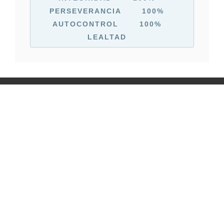
PERSEVERANCIA
100%
AUTOCONTROL
100%
LEALTAD
COPYRIGHT © 2016 CENTER VILALBA.
TODOS LOS DERECHOS RESERVADOS. -
DESEÑO WEB
EOMATICA
-
IAGO ANDINA
VIOR